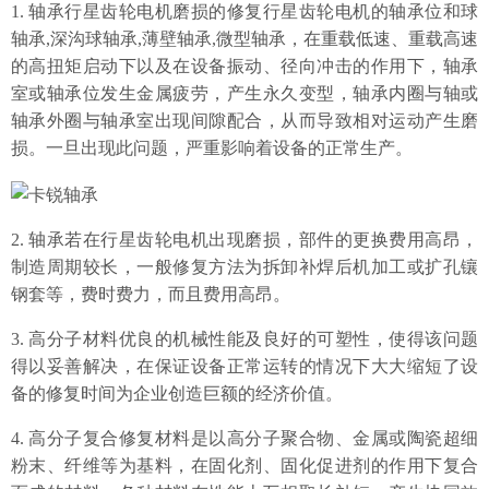
1.
轴承行星齿轮电机
磨损的修复
行星齿轮电机
的轴承位和球
轴承
,深沟球轴承,薄壁轴承,微型轴承，在
重载低速、重载高速
的高扭矩启动下以及在设备振动、径向冲击的作用下，轴承
室或轴承位发生金属疲劳，产生永久变型，轴承内圈与轴或
轴承外圈与轴承室出现间隙配合，从而导致相对运动产生磨
产品领域
损。一旦出现此问题，严重影响着设备的正常生产。
2.
轴承若在
行星齿轮电机
出现磨损，部件的更换费用高昂，
制造周期较长，一般修复方法为拆卸补焊后机加工或扩孔镶
钢套等，费时费力，而且费用高昂。
3.
高分子材料优良的机械性能及良好的可塑性，使得该问题
得以妥善解决，在保证设备正常运转的情况下大大缩短了设
备的修复时间为企业创造巨额的经济价值。
4.
高分子复合修复材料是以高分子聚合物、金属或陶瓷超细
粉末、纤维等为基料，在固化剂、固化促进剂的作用下复合