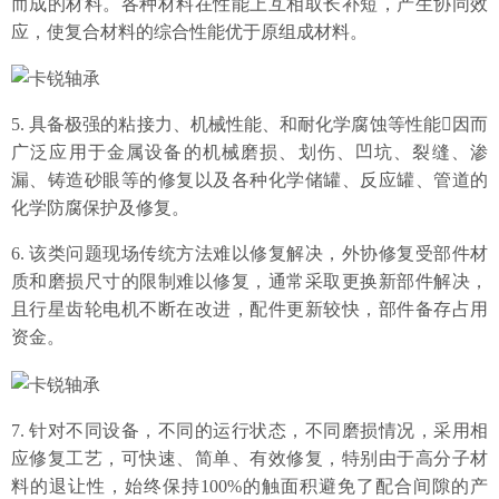
而成的材料。各种材料在性能上互相取长补短，产生协同效
应，使复合材料的综合性能优于原组成材料。
5.
具备极强的粘接力、机械性能、和耐化学腐蚀等性能
因而
广泛应用于金属设备的机械磨损、划伤、凹坑、裂缝、渗
新闻聚焦
漏、铸造砂眼等的修复以及各种化学储罐、反应罐、管道的
化学防腐保护及修复。
6.
该类问题现场传统方法难以修复解决，外协修复受部件材
质和磨损尺寸的限制难以修复，通常采取更换新部件解决，
且
行星齿轮电机
不断在改进，配件更新较快，部件备存占用
资金。
社会责任
7.
针对不同设备，不同的运行状态，不同磨损情况，采用相
应修复工艺，可快速、简单、有效修复，特别由于高分子材
料的退让性，始终保持
100%的触面积避免了配合间隙的产